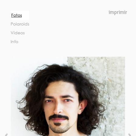
Previous
Nex
imprimir
Fotos
Polaroids
Vídeos
Info