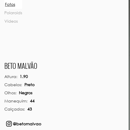
Previous
Fotos
Polaroids
Vídeos
BETO MALVÃO
Altura:
1.90
Cabelos:
Preto
Olhos:
Negros
Manequim:
44
Calçados:
43
@betomalvao