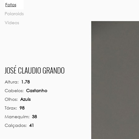
Previous
Fotos
Polaroids
Vídeos
JOSÉ CLAUDIO GRANDO
Altura:
1.78
Cabelos:
Castanho
Olhos:
Azuis
Tórax:
98
Manequim:
38
Calçados:
41