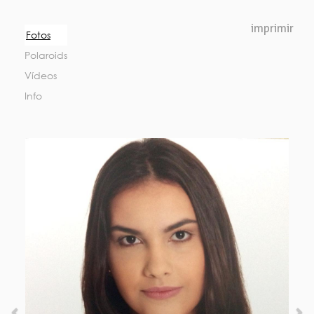
Previous
Nex
imprimir
Fotos
Polaroids
Vídeos
Info