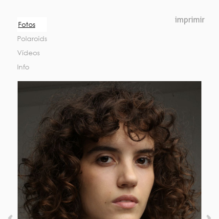
Previous
Nex
imprimir
Fotos
Polaroids
Vídeos
Info