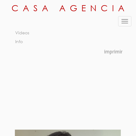
CASA AGENCIA
Fotos
Toggl
Polaroids
navig
Vídeos
Info
Previous
Next
imprimir