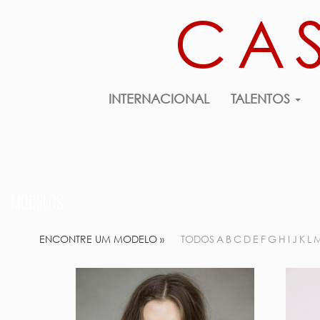
CA
INTERNACIONAL
TALENTOS
MODELOS
ENCONTRE UM MODELO »
TODOS
A
B
C
D
E
F
G
H
I
J
K
L