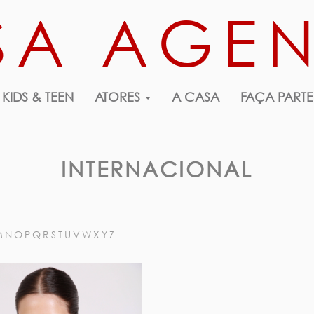
SA AGE
KIDS & TEEN
ATORES
A CASA
FAÇA PARTE
INTERNACIONAL
M
N
O
P
Q
R
S
T
U
V
W
X
Y
Z